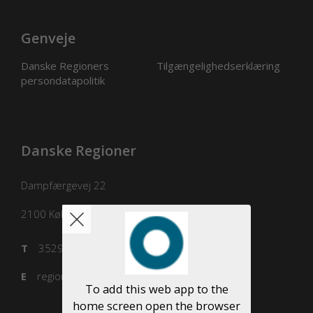
Genveje
Danske Regioners
Tilgængelighedserklæring
persondatapolitik
Danske Regioner
Dampfærgevej 22
2100
København Ø
T
3529 8100
E
regioner@regioner.dk
To add this web app to the
home screen open the browser