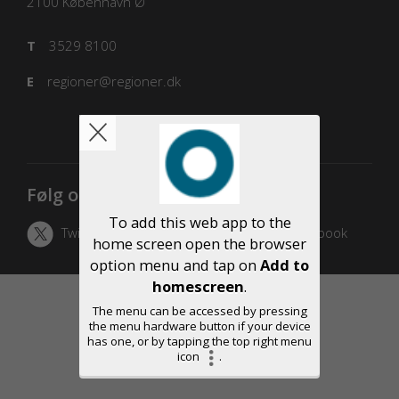
2100
København Ø
T
3529 8100
E
regioner@regioner.dk
Følg os
To add this web app to the
Twitter
LinkedIn
Facebook
home screen open the browser
option menu and tap on
Add to
homescreen
.
The menu can be accessed by pressing
the menu hardware button if your device
has one, or by tapping the top right menu
icon
.