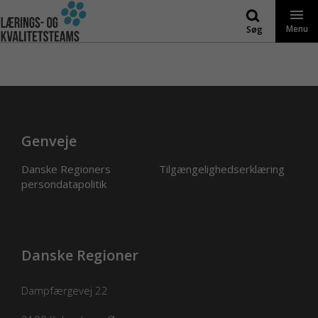
Gå
til
Menu
Søg
indhold
Genveje
Danske Regioners
Tilgængelighedserklæring
persondatapolitik
Danske Regioner
Dampfærgevej 22